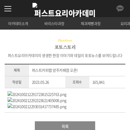
아카데미소개
바리스타과정
제과제빵과정
요리
PhotoStory
포토스토리
퍼스트요리아카데미의 생생한 현장 이야기와 데일리 포토뉴스를 보여드립니다
퍼스트커피랩 양주카페점 오픈!
제목
2023.05.26
165,841
작성일
조회수
목록