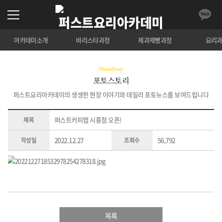
아카데미소개
바리스타과정
제과제빵과정
요리
PhotoStory
포토스토리
퍼스트요리아카데미의 생생한 현장 이야기와 데일리 포토뉴스를 보여드립니다
퍼스트커피랩 시흥점 오픈!
제목
2022.12.27
56,792
작성일
조회수
목록