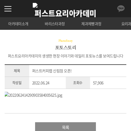
아카데미소개
바리스타과정
제과제빵과정
요리
PhotoStory
포토스토리
퍼스트요리아카데미의 생생한 현장 이야기와 데일리 포토뉴스를 보여드립니다
퍼스트커피랩 신림점 오픈!
제목
2022.06.24
57,906
작성일
조회수
목록