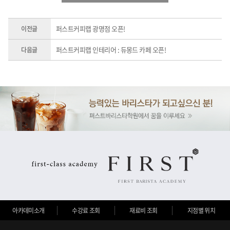
퍼스트커피랩 광명점 오픈!
이전글
퍼스트커피랩 인테리어 : 듀몽드 카페 오픈!
다음글
아카데미소개
수강료 조회
재료비 조회
지점별 위치