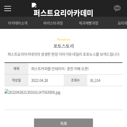
아카데미소개
바리스타과정
제과제빵과정
요리
PhotoStory
포토스토리
퍼스트요리아카데미의 생생한 현장 이야기와 데일리 포토뉴스를 보여드립니다
퍼스트커피랩 인테리어 : 춘천 카페 오픈!
제목
2022.04.28
81,314
작성일
조회수
목록