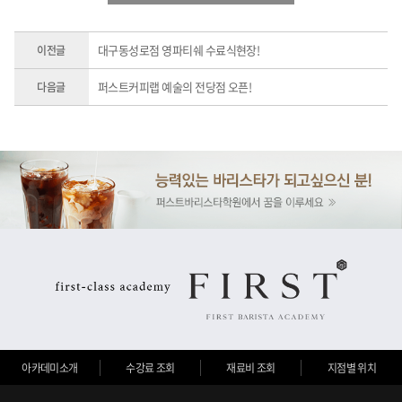
대구동성로점 영파티쉐 수료식현장!
이전글
퍼스트커피랩 예술의 전당점 오픈!
다음글
아카데미소개
수강료 조회
재료비 조회
지점별 위치