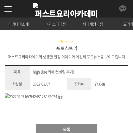
아카데미소개
바리스타과정
제과제빵과정
요리
PhotoStory
포토스토리
퍼스트요리아카데미의 생생한 현장 이야기와 데일리 포토뉴스를 보여드립니다
high line 카페 컨설팅 후기!
제목
2022.02.07
77,648
작성일
조회수
목록