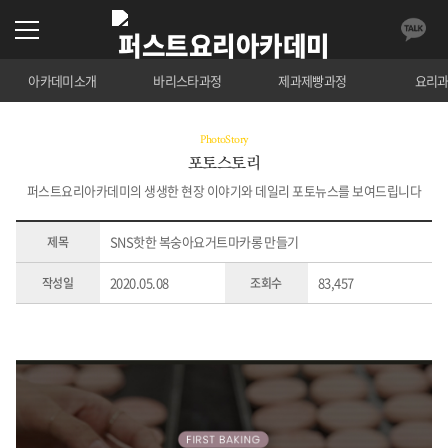
아카데미소개
바리스타과정
제과제빵과정
요리
PhotoStory
포토스토리
퍼스트요리아카데미의 생생한 현장 이야기와 데일리 포토뉴스를 보여드립니다
SNS핫한 복숭아요거트마카롱 만들기
제목
2020.05.08
83,457
작성일
조회수