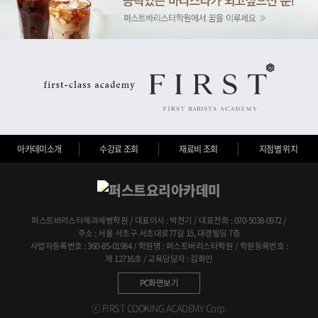
아카데미소개
수강료 조회
재료비 조회
지점별 위치
퍼스트바리스타제과제빵학원 / 대표이사 : 박천기 / 대표전화 : 070-5038-0972 /
주소 : 서울 서초구 서초대로77길 15, 대경빌딩 7층
사업자등록번호 : 360-85-01984 / 학원명 : 퍼스트바리스타학원 / 학원등록번호 :
제 12716호 / 교육담당자 : 김화인
PC화면보기
ⓒ FIRST COOKING ACADEMY Corp.