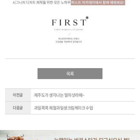
목록
제주도가 생각나는 말차샷라떼~
이전글
과일콕콕 제철과일생크림케이크 수업
다음글