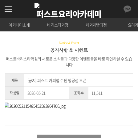
아카데미소개
바리스타과정
제과제빵과정
요리
Notice & Event
공지사항 & 이벤트
퍼스트바리스타학원의 새로운 소식들과 다양한 이벤트들을 바로 확인하실 수 있습
니다
[공지] 퍼스트 커피랩 수원 행궁점 오픈
제목
2026.05.21
11,511
작성일
조회수